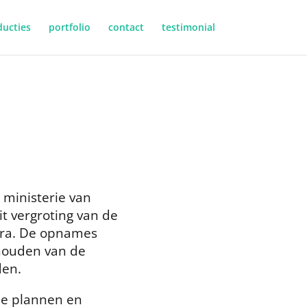
ucties
portfolio
contact
testimonial
 ministerie van
it vergroting van de
era. De opnames
houden van de
den.
de plannen en