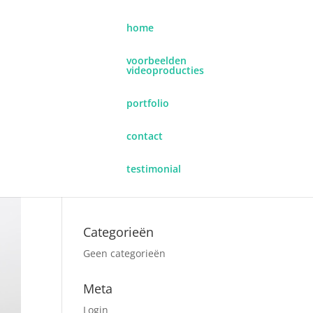
home
voorbeelden
videoproducties
portfolio
contact
Recente reacties
testimonial
Archieven
Categorieën
Geen categorieën
Meta
Login