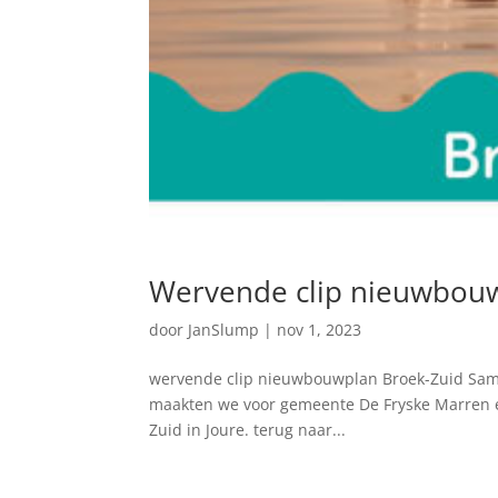
Wervende clip nieuwbouw
door
JanSlump
|
nov 1, 2023
wervende clip nieuwbouwplan Broek-Zuid Sam
maakten we voor gemeente De Fryske Marren 
Zuid in Joure. terug naar...