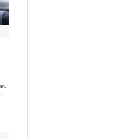
en.
,