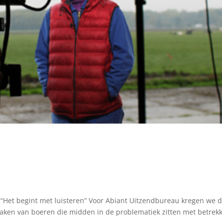
’ “Het begint met luisteren” Voor Abiant Uitzendbureau kregen we 
aken van boeren die midden in de problematiek zitten met betrek