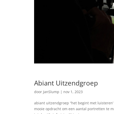
Abiant Uitzendgroep
door
JanSlump
|
nov 1, 2023
abiant uitzendgroep “het begint met luisteren
mooie opdracht om een aantal portretten te m