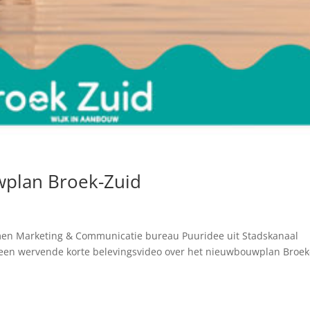
plan Broek-Zuid
en Marketing & Communicatie bureau Puuridee uit Stadskanaal
een wervende korte belevingsvideo over het nieuwbouwplan Broek